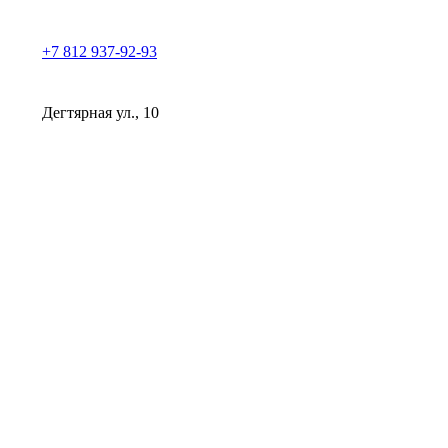
+7 812 937-92-93
Дегтярная ул., 10
Клиника косметологии Прованс | СПб