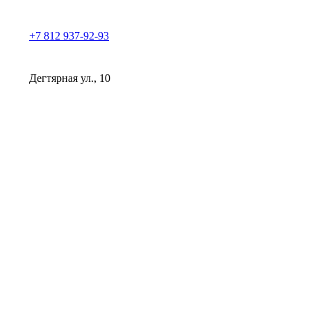
+7 812 937-92-93
Дегтярная ул., 10
Клиника косметологии Прованс | СПб