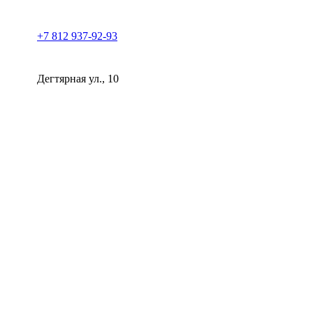
+7 812 937-92-93
Дегтярная ул., 10
Клиника косметологии Прованс | СПб