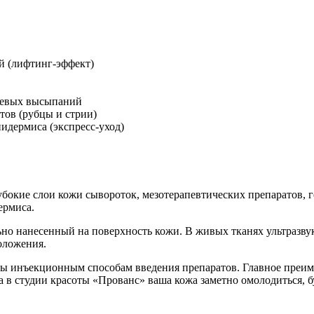
й (лифтинг-эффект)
ревых высыпаний
ов (рубцы и стрии)
идермиса (экспресс-уход)
бокие слои кожи сывороток, мезотерапевтических препаратов, г
ермиса.
льно нанесенный на поверхность кожи. В живых тканях ультразв
оложения.
ивы инъекционным способам введения препаратов. Главное преи
 в студии красоты «Прованс» ваша кожа заметно омолодиться, бу