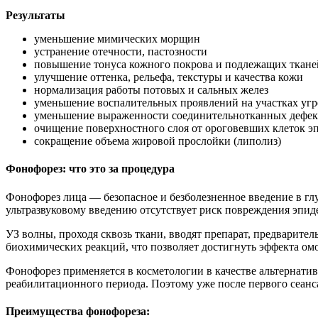
Результаты
уменьшение мимических морщин
устранение отечности, пастозности
повышение тонуса кожного покрова и подлежащих ткане
улучшение оттенка, рельефа, текстуры и качества кожи
нормализация работы потовых и сальных желез
уменьшение воспалительных проявлений на участках уг
уменьшение выраженности соединительнотканных дефект
очищение поверхностного слоя от ороговевших клеток эп
сокращение объема жировой прослойки (липолиз)
Фонофорез: что это за процедура
Фонофорез лица — безопасное и безболезненное введение в глу
ультразвуковому введению отсутствует риск повреждения эпид
УЗ волны, проходя сквозь ткани, вводят препарат, предварите
биохимических реакций, что позволяет достигнуть эффекта ом
Фонофорез применяется в косметологии в качестве альтернат
реабилитационного периода. Поэтому уже после первого сеанса
Преимущества фонофореза: