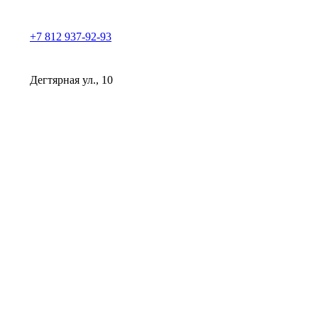
Skip
to
+7 812 937-92-93
content
Дегтярная ул., 10
Клиника косметологии Прованс | СПб