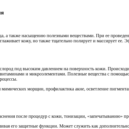
ия
ица, а также насыщению полезными веществами. При ее проведе
глаживает кожу, но также тщательно полирует и массирует ее. 
лород под высоким давлением на поверхность кожи. Происходит
к витаминами и микроэлементами. Полезные вещества с помощью
роцессы.
 мимических морщин, профилактика акне, осветление пигментац
снения после процедур с кожи, тонизации, «запечатыванию» пре
ливая его защитные функции. Может служить как дополнительно