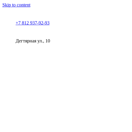
Skip to content
+7 812 937-92-93
Дегтярная ул., 10
Клиника косметологии Прованс | СПб