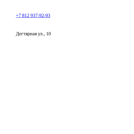
Skip
to
+7 812 937-92-93
content
Дегтярная ул., 10
Клиника косметологии Прованс | СПб