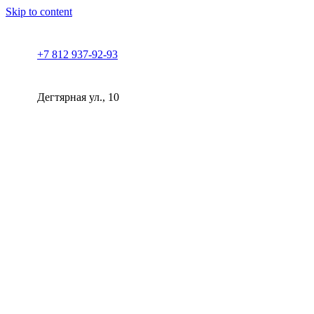
Skip to content
+7 812 937-92-93
Дегтярная ул., 10
Клиника косметологии Прованс | СПб